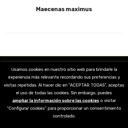
Maecenas maximus
Usamos cookies en nuestro sitio web para brindarle la
experiencia más relevante recordando sus preferencias y
visitas repetidas. Al hacer clic en "ACEPTAR TODAS", aceptas
el uso de todas las cookies. Sin embargo, puedes
ampliar la información sobre las cookies
o visitar
Encuéntranos en:
"Configurar cookies" para proporcionar un consentimiento
Facebook
X
YouTube
Linkedin
Instagram
controlado.
page
page
page
page
page
opens
opens
opens
opens
opens