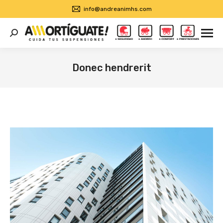
info@andreanimhs.com
Buscar:
Donec hendrerit
Estás aquí: