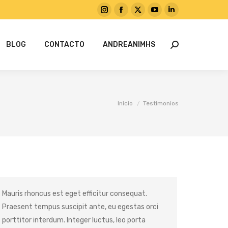
Instagram
Facebook
X
YouTube
Linkedin
page
page
page
page
page
BLOG
CONTACTO
ANDREANIMHS
opens
opens
opens
opens
opens
Buscar:
in
in
in
in
in
new
new
new
new
new
window
window
window
window
window
Estás aquí:
Inicio
Testimonios
Mauris rhoncus est eget efficitur consequat.
Praesent tempus suscipit ante, eu egestas orci
porttitor interdum. Integer luctus, leo porta