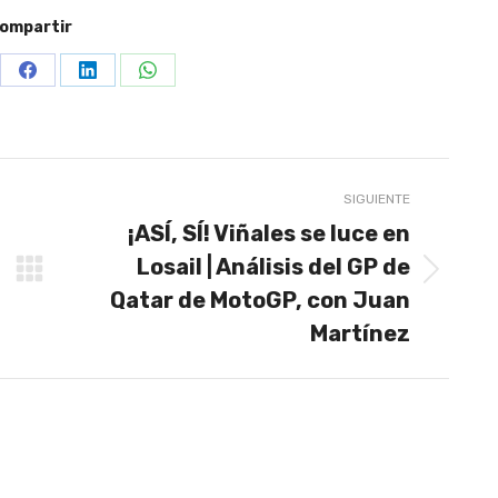
ompartir
re
Share
Share
Share
on
on
on
terest
Facebook
LinkedIn
WhatsApp
SIGUIENTE
¡ASÍ, SÍ! Viñales se luce en
Losail | Análisis del GP de
Publicación
Qatar de MotoGP, con Juan
siguiente:
Martínez