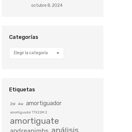
octubre 8, 2024
Categorías
Categorías
Etiquetas
amortiguador
2W
4w
amortiguador TTX22M.2
amortiguate
análisis
andreanimhs