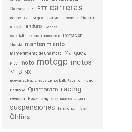
carreras
BTT
Bagnaia
Bici
consejos
cursos
Ducati
coche
downhill
enduro
e-mtb
Escapes
formación
especialistas suspensiones moto
mantenimiento
Honda
Marquez
mantenimiento de una moto
motogp
motos
moto
MIVV
MTB
MX
off-road
nuevas aplicaciones cartuchos Rally Race
racing
Quartararo
Pedrosa
revisión
Rossi
sag
silenciadores
STORM
suspensiones
Termignoni
trail
Öhlins