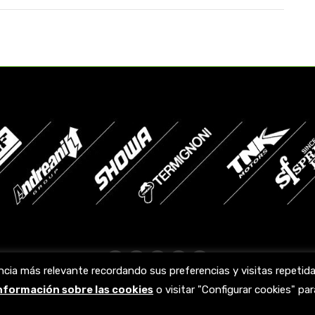
Facebook
X
YouTube
Linkedin
Instagram
ncia más relevante recordando sus preferencias y visitas repeti
page
page
page
page
page
información sobre las cookies
o visitar "Configurar cookies" p
opens
opens
opens
opens
opens