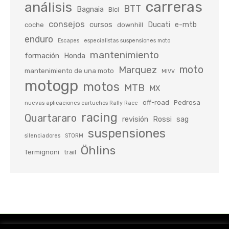
carreras
análisis
BTT
Bagnaia
Bici
consejos
cursos
Ducati
e-mtb
coche
downhill
enduro
Escapes
especialistas suspensiones moto
mantenimiento
formación
Honda
moto
Marquez
mantenimiento de una moto
MIVV
motogp
motos
MTB
MX
off-road
Pedrosa
nuevas aplicaciones cartuchos Rally Race
racing
Quartararo
revisión
Rossi
sag
suspensiones
silenciadores
STORM
Öhlins
Termignoni
trail