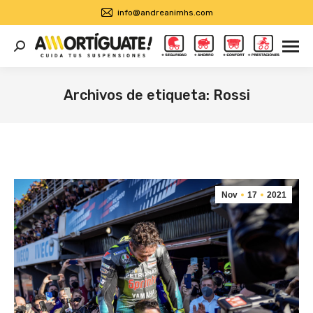
info@andreanimhs.com
Buscar:
Archivos de etiqueta:
Rossi
Estás aquí:
Nov
17
2021