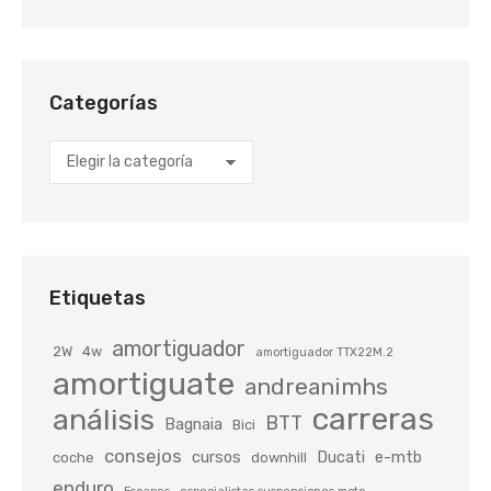
Categorías
Categorías
Etiquetas
amortiguador
2W
4w
amortiguador TTX22M.2
amortiguate
andreanimhs
carreras
análisis
BTT
Bagnaia
Bici
consejos
cursos
Ducati
e-mtb
coche
downhill
enduro