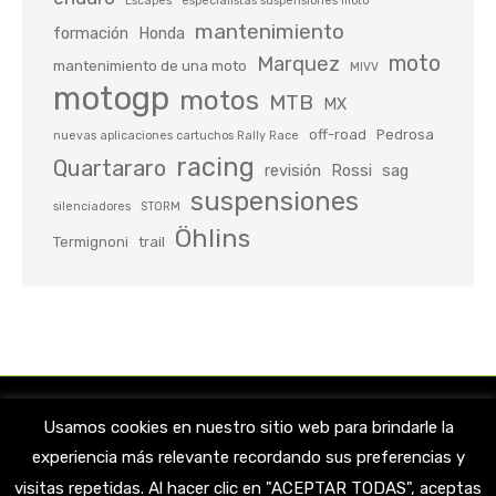
Escapes
especialistas suspensiones moto
mantenimiento
formación
Honda
moto
Marquez
mantenimiento de una moto
MIVV
motogp
motos
MTB
MX
off-road
Pedrosa
nuevas aplicaciones cartuchos Rally Race
racing
Quartararo
revisión
Rossi
sag
suspensiones
silenciadores
STORM
Öhlins
Termignoni
trail
Usamos cookies en nuestro sitio web para brindarle la
experiencia más relevante recordando sus preferencias y
visitas repetidas. Al hacer clic en "ACEPTAR TODAS", aceptas