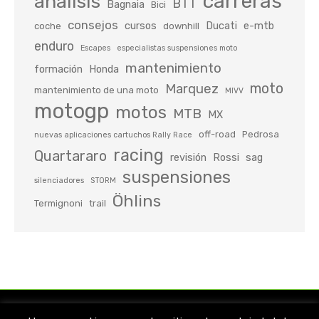
carreras
análisis
BTT
Bagnaia
Bici
consejos
cursos
Ducati
e-mtb
coche
downhill
enduro
Escapes
especialistas suspensiones moto
mantenimiento
formación
Honda
moto
Marquez
mantenimiento de una moto
MIVV
motogp
motos
MTB
MX
off-road
Pedrosa
nuevas aplicaciones cartuchos Rally Race
racing
Quartararo
revisión
Rossi
sag
suspensiones
silenciadores
STORM
Öhlins
Termignoni
trail