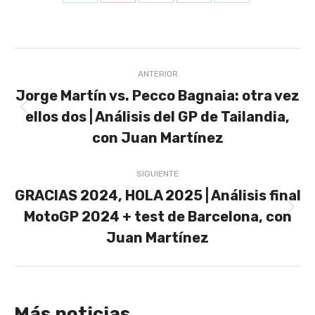
Share
Share
Share
Share
Share
on
on
on
on
on
X
Pinterest
Facebook
LinkedIn
WhatsApp
Navegación
ANTERIOR
entre
Jorge Martín vs. Pecco Bagnaia: otra vez
publicaciones
ellos dos | Análisis del GP de Tailandia,
Publicación
anterior:
con Juan Martínez
SIGUIENTE
GRACIAS 2024, HOLA 2025 | Análisis final
MotoGP 2024 + test de Barcelona, con
Publicación
siguiente:
Juan Martínez
Más noticias