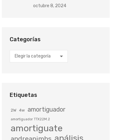
octubre 8, 2024
Categorías
Categorías
Etiquetas
amortiguador
2W
4w
amortiguador TTX22M.2
amortiguate
análisis
andreanimhs