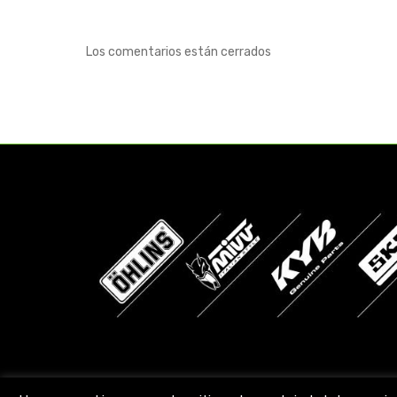
Los comentarios están cerrados
Encuéntranos en: