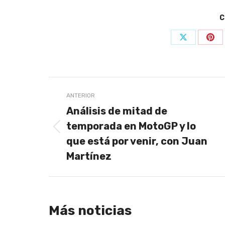
C
Share
Sha
on
on
X
Pin
Navegación
ANTERIOR
entre
Análisis de mitad de
publicaciones
temporada en MotoGP y lo
Publicación
que está por venir, con Juan
anterior:
Martínez
Más noticias