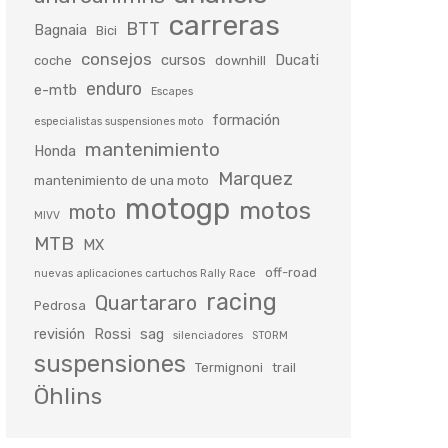
carreras
BTT
Bagnaia
Bici
consejos
cursos
Ducati
coche
downhill
enduro
e-mtb
Escapes
formación
especialistas suspensiones moto
mantenimiento
Honda
Marquez
mantenimiento de una moto
motogp
motos
moto
MIVV
MTB
MX
off-road
nuevas aplicaciones cartuchos Rally Race
racing
Quartararo
Pedrosa
revisión
Rossi
sag
silenciadores
STORM
suspensiones
Termignoni
trail
Öhlins