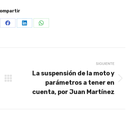
ompartir
re
Share
Share
Share
on
on
on
terest
Facebook
LinkedIn
WhatsApp
SIGUIENTE
La suspensión de la moto y
parámetros a tener en
Publicación
siguiente:
cuenta, por Juan Martínez