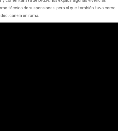
or y comentarista de DAZN, nos explica algunas vivencias
s como técnico de suspensiones, pero al que también tuvo como
video, canela en rama.