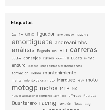
Etiquetas
amortiguador
2W
4w
amortiguador TTX22M.2
amortiguate
andreanimhs
carreras
análisis
BTT
Bagnaia
Bici
consejos
cursos
Ducati
e-mtb
coche
downhill
enduro
Escapes
especialistas suspensiones moto
mantenimiento
formación
Honda
moto
Marquez
mantenimiento de una moto
MIVV
motogp
motos
MTB
MX
off-road
Pedrosa
nuevas aplicaciones cartuchos Rally Race
racing
Quartararo
revisión
Rossi
sag