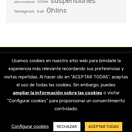
suspensiones
silenciadores
STORM
Öhlins
Termignoni
trail
Usamos cookies en nuestro sitio web para brindarle la
experiencia más relevante recordando sus preferencias y
visitas repetidas. Al hacer clic en "ACEPTAR TODAS", aceptas
el uso de todas las cookies. Sin embargo, puedes
ampliar la información sobre las cookies
o visitar
Encuéntranos en:
"Configurar cookies" para proporcionar un consentimiento
Facebook
X
YouTube
Linkedin
Instagram
controlado.
page
page
page
page
page
opens
opens
opens
opens
opens
© 2023 AMORTIGUATE. Todos los derechos reservados |
Aviso legal
|
in
in
in
in
in
Configurar cookies
RECHAZAR
ACEPTAR TODAS
Política de privacidad
|
Política de cookies
|
AndreaniMHS
new
new
new
new
new