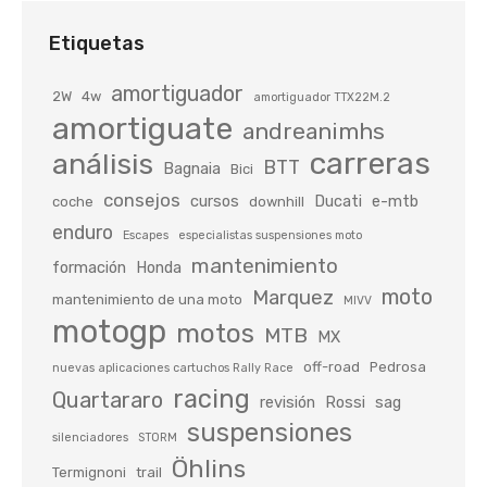
Etiquetas
amortiguador
2W
4w
amortiguador TTX22M.2
amortiguate
andreanimhs
carreras
análisis
BTT
Bagnaia
Bici
consejos
cursos
Ducati
e-mtb
coche
downhill
enduro
Escapes
especialistas suspensiones moto
mantenimiento
formación
Honda
moto
Marquez
mantenimiento de una moto
MIVV
motogp
motos
MTB
MX
off-road
Pedrosa
nuevas aplicaciones cartuchos Rally Race
racing
Quartararo
revisión
Rossi
sag
suspensiones
silenciadores
STORM
Öhlins
Termignoni
trail