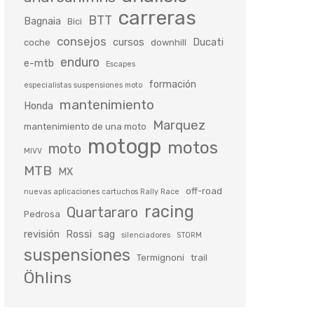
carreras
BTT
Bagnaia
Bici
consejos
cursos
Ducati
coche
downhill
enduro
e-mtb
Escapes
formación
especialistas suspensiones moto
mantenimiento
Honda
Marquez
mantenimiento de una moto
motogp
motos
moto
MIVV
MTB
MX
off-road
nuevas aplicaciones cartuchos Rally Race
racing
Quartararo
Pedrosa
revisión
Rossi
sag
silenciadores
STORM
suspensiones
Termignoni
trail
Öhlins