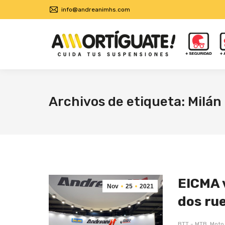
info@andreanimhs.com
Archivos de etiqueta:
Milán
EICMA v
Nov
25
2021
dos ru
BTT - MTB
,
Moto