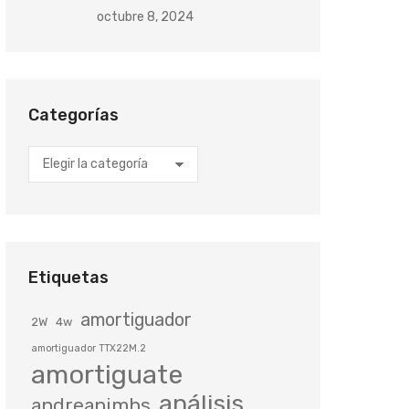
octubre 8, 2024
Categorías
Categorías
Etiquetas
amortiguador
2W
4w
amortiguador TTX22M.2
amortiguate
análisis
andreanimhs