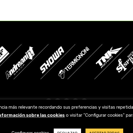
Facebook
X
YouTube
Linkedin
Instagram
ncia más relevante recordando sus preferencias y visitas repeti
page
page
page
page
page
información sobre las cookies
o visitar "Configurar cookies" p
opens
opens
opens
opens
opens
in
in
in
in
in