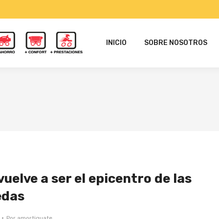
INICIO
SOBRE NOSOTROS
uelve a ser el epicentro de las
edas
Por
amortiguate