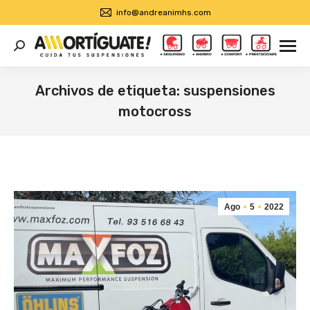
info@andreanimhs.com
Buscar:
Archivos de etiqueta:
suspensiones
motocross
Estás aquí:
Ago
5
2022