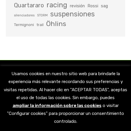
racing
Quartararo
revisión
Rossi
sag
suspensiones
silenciadores
STORM
Öhlins
Termignoni
trail
Usamos cookies en nuestro sitio web para brindarle la
experiencia más relevante recordando sus preferencias y
visitas repetidas. Al hacer clic en "ACEPTAR TODAS", aceptas
el uso de todas las cookies. Sin embargo, puedes
ampliar la información sobre las cookies
o visitar
Encuéntranos en:
"Configurar cookies" para proporcionar un consentimiento
Facebook
X
YouTube
Linkedin
Instagram
controlado.
page
page
page
page
page
opens
opens
opens
opens
opens