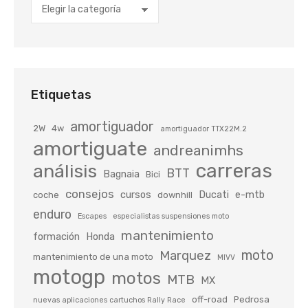
Categorías
Etiquetas
amortiguador
2W
4w
amortiguador TTX22M.2
amortiguate
andreanimhs
carreras
análisis
BTT
Bagnaia
Bici
consejos
cursos
Ducati
e-mtb
coche
downhill
enduro
Escapes
especialistas suspensiones moto
mantenimiento
formación
Honda
moto
Marquez
mantenimiento de una moto
MIVV
motogp
motos
MTB
MX
off-road
Pedrosa
nuevas aplicaciones cartuchos Rally Race