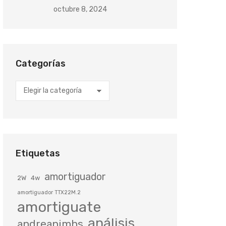
octubre 8, 2024
Categorías
Categorías
Etiquetas
amortiguador
2W
4w
amortiguador TTX22M.2
amortiguate
análisis
andreanimhs