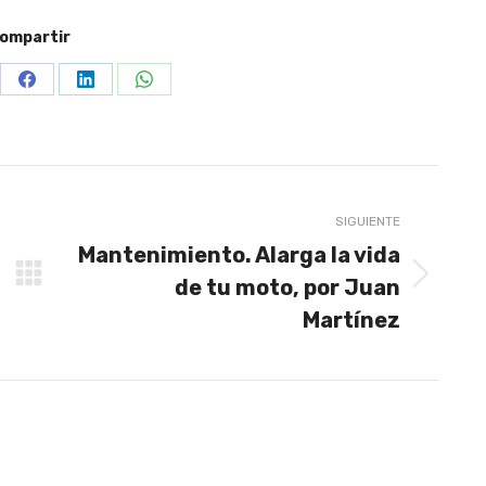
ompartir
re
Share
Share
Share
on
on
on
terest
Facebook
LinkedIn
WhatsApp
SIGUIENTE
Mantenimiento. Alarga la vida
de tu moto, por Juan
Publicación
siguiente:
Martínez