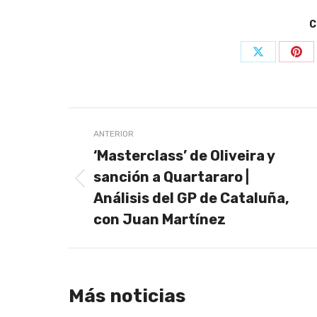
C
Share
Sha
on
on
X
Pin
Navegación
ANTERIOR
entre
‘Masterclass’ de Oliveira y
publicaciones
sanción a Quartararo |
Publicación
Análisis del GP de Cataluña,
anterior:
con Juan Martínez
Más noticias