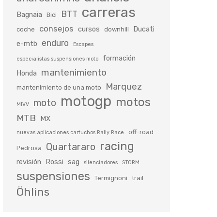
carreras
BTT
Bagnaia
Bici
consejos
cursos
Ducati
coche
downhill
enduro
e-mtb
Escapes
formación
especialistas suspensiones moto
mantenimiento
Honda
Marquez
mantenimiento de una moto
motogp
motos
moto
MIVV
MTB
MX
off-road
nuevas aplicaciones cartuchos Rally Race
racing
Quartararo
Pedrosa
revisión
Rossi
sag
silenciadores
STORM
suspensiones
Termignoni
trail
Öhlins