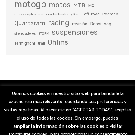
motogp
motos
MTB
MX
off-road
Pedrosa
nuevas aplicaciones cartuchos Rally Race
racing
Quartararo
revisión
Rossi
sag
suspensiones
silenciadores
STORM
Öhlins
Termignoni
trail
Usamos cookies en nuestro sitio web para brindarle la
experiencia más relevante recordando sus preferencias y
visitas repetidas. Al hacer clic en "ACEPTAR TODAS", aceptas
el uso de todas las cookies. Sin embargo, puedes
ampliar la información sobre las cookies
o visitar
Encuéntranos en:
"Configurar cookies" para proporcionar un consentimiento
Facebook
X
YouTube
Linkedin
Instagram