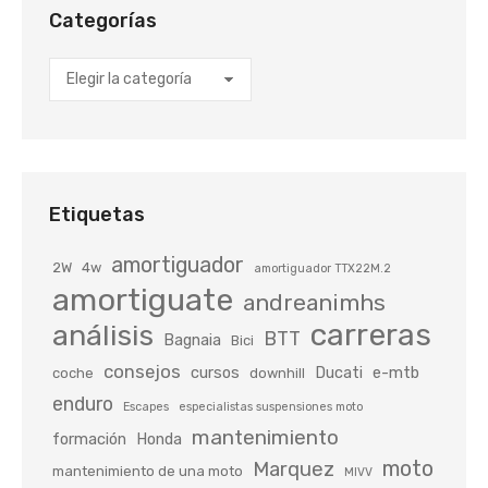
Categorías
Categorías
Etiquetas
amortiguador
2W
4w
amortiguador TTX22M.2
amortiguate
andreanimhs
carreras
análisis
BTT
Bagnaia
Bici
consejos
cursos
Ducati
e-mtb
coche
downhill
enduro
Escapes
especialistas suspensiones moto
mantenimiento
formación
Honda
moto
Marquez
mantenimiento de una moto
MIVV