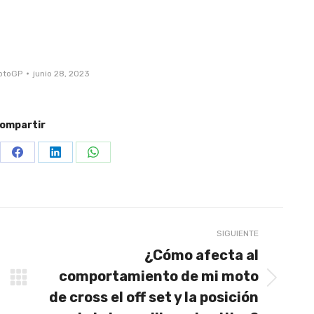
otoGP
junio 28, 2023
ompartir
re
Share
Share
Share
on
on
on
terest
Facebook
LinkedIn
WhatsApp
SIGUIENTE
¿Cómo afecta al
comportamiento de mi moto
Publicación
de cross el off set y la posición
siguiente: