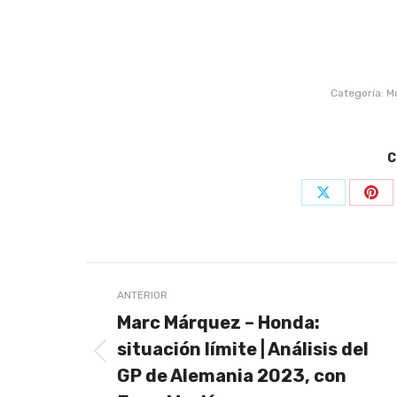
Categoría:
M
C
Share
Sha
on
on
X
Pin
Navegación
ANTERIOR
entre
Marc Márquez – Honda:
publicaciones
situación límite | Análisis del
Publicación
GP de Alemania 2023, con
anterior: