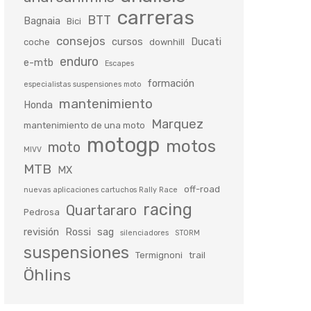
carreras
BTT
Bagnaia
Bici
consejos
cursos
Ducati
coche
downhill
enduro
e-mtb
Escapes
formación
especialistas suspensiones moto
mantenimiento
Honda
Marquez
mantenimiento de una moto
motogp
motos
moto
MIVV
MTB
MX
off-road
nuevas aplicaciones cartuchos Rally Race
racing
Quartararo
Pedrosa
revisión
Rossi
sag
silenciadores
STORM
suspensiones
Termignoni
trail
Öhlins