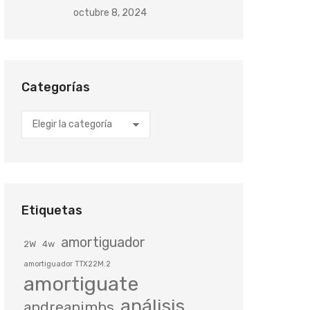
octubre 8, 2024
Categorías
Categorías
Etiquetas
amortiguador
2W
4w
amortiguador TTX22M.2
amortiguate
análisis
andreanimhs