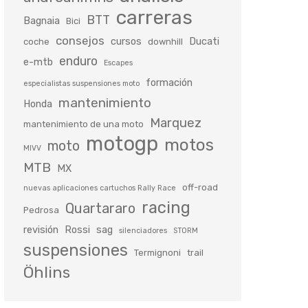
carreras
BTT
Bagnaia
Bici
consejos
cursos
Ducati
coche
downhill
enduro
e-mtb
Escapes
formación
especialistas suspensiones moto
mantenimiento
Honda
Marquez
mantenimiento de una moto
motogp
motos
moto
MIVV
MTB
MX
off-road
nuevas aplicaciones cartuchos Rally Race
racing
Quartararo
Pedrosa
revisión
Rossi
sag
silenciadores
STORM
suspensiones
Termignoni
trail
Öhlins