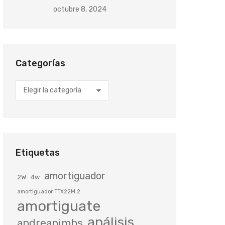
octubre 8, 2024
Categorías
Categorías
Etiquetas
amortiguador
2W
4w
amortiguador TTX22M.2
amortiguate
análisis
andreanimhs