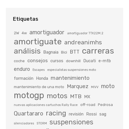
Etiquetas
amortiguador
2W
4w
amortiguador TTX22M.2
amortiguate
andreanimhs
carreras
análisis
BTT
Bagnaia
Bici
consejos
cursos
Ducati
e-mtb
coche
downhill
enduro
Escapes
especialistas suspensiones moto
mantenimiento
formación
Honda
moto
Marquez
mantenimiento de una moto
MIVV
motogp
motos
MTB
MX
off-road
Pedrosa
nuevas aplicaciones cartuchos Rally Race
racing
Quartararo
revisión
Rossi
sag
suspensiones
silenciadores
STORM