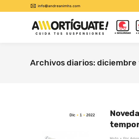
info@andreanimhs.com
Archivos diarios:
diciembre 
Noveda
Dic
1
2022
tempor
Moto
Por
Amor