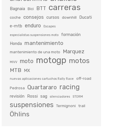
carreras
BTT
Bagnaia
Bici
consejos
cursos
Ducati
coche
downhill
enduro
e-mtb
Escapes
formación
especialistas suspensiones moto
mantenimiento
Honda
Marquez
mantenimiento de una moto
motogp
motos
moto
MIVV
MTB
MX
off-road
nuevas aplicaciones cartuchos Rally Race
racing
Quartararo
Pedrosa
revisión
Rossi
sag
silenciadores
STORM
suspensiones
Termignoni
trail
Öhlins