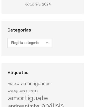
octubre 8, 2024
Categorías
Categorías
Etiquetas
amortiguador
2W
4w
amortiguador TTX22M.2
amortiguate
análisis
andreanimhs