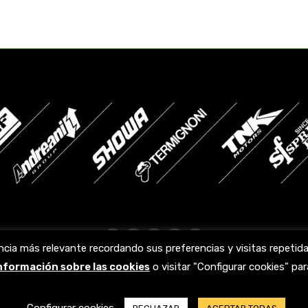
Facebook
X
YouTube
Linkedin
Instagram
ncia más relevante recordando sus preferencias y visitas repeti
page
page
page
page
page
información sobre las cookies
o visitar "Configurar cookies" p
opens
opens
opens
opens
opens
in
in
in
in
in