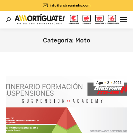
info@andreanimhs.com
Buscar:
Categoría:
Moto
Estás aquí:
Ago
2
2021