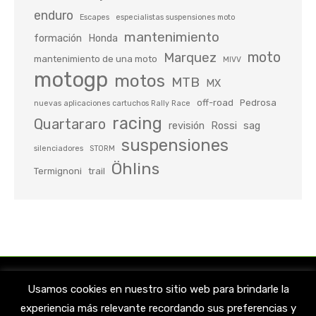
enduro
Escapes
especialistas suspensiones moto
mantenimiento
formación
Honda
moto
Marquez
mantenimiento de una moto
MIVV
motogp
motos
MTB
MX
off-road
Pedrosa
nuevas aplicaciones cartuchos Rally Race
racing
Quartararo
revisión
Rossi
sag
suspensiones
silenciadores
STORM
Öhlins
Termignoni
trail
Usamos cookies en nuestro sitio web para brindarle la
experiencia más relevante recordando sus preferencias y