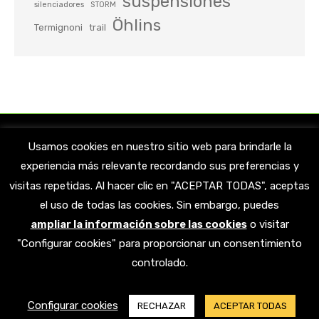
suspensiones
silenciadores
STORM
Öhlins
Termignoni
trail
Usamos cookies en nuestro sitio web para brindarle la
experiencia más relevante recordando sus preferencias y
visitas repetidas. Al hacer clic en "ACEPTAR TODAS", aceptas
el uso de todas las cookies. Sin embargo, puedes
ampliar la información sobre las cookies
o visitar
Encuéntranos en:
"Configurar cookies" para proporcionar un consentimiento
Facebook
X
YouTube
Linkedin
Instagram
controlado.
page
page
page
page
page
opens
opens
opens
opens
opens
© 2023 AMORTIGUATE. Todos los derechos reservados |
Aviso legal
|
in
in
in
in
in
Configurar cookies
RECHAZAR
ACEPTAR TODAS
Política de privacidad
|
Política de cookies
|
AndreaniMHS
new
new
new
new
new