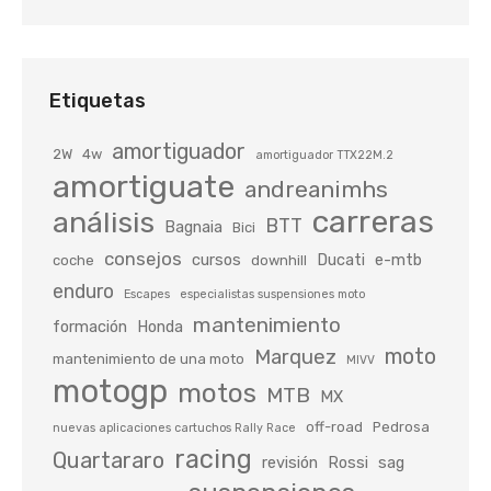
Etiquetas
amortiguador
2W
4w
amortiguador TTX22M.2
amortiguate
andreanimhs
carreras
análisis
BTT
Bagnaia
Bici
consejos
cursos
Ducati
e-mtb
coche
downhill
enduro
Escapes
especialistas suspensiones moto
mantenimiento
formación
Honda
moto
Marquez
mantenimiento de una moto
MIVV
motogp
motos
MTB
MX
off-road
Pedrosa
nuevas aplicaciones cartuchos Rally Race
racing
Quartararo
revisión
Rossi
sag