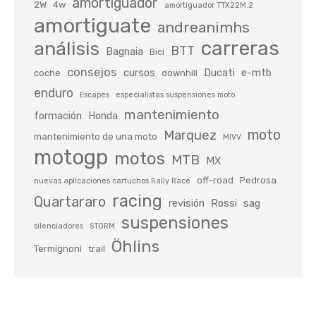
amortiguador
2W
4w
amortiguador TTX22M.2
amortiguate
andreanimhs
carreras
análisis
BTT
Bagnaia
Bici
consejos
cursos
Ducati
e-mtb
coche
downhill
enduro
Escapes
especialistas suspensiones moto
mantenimiento
formación
Honda
moto
Marquez
mantenimiento de una moto
MIVV
motogp
motos
MTB
MX
off-road
Pedrosa
nuevas aplicaciones cartuchos Rally Race
racing
Quartararo
revisión
Rossi
sag
suspensiones
silenciadores
STORM
Öhlins
Termignoni
trail