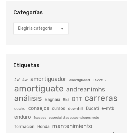
Categorías
Categorías
Etiquetas
amortiguador
2W
4w
amortiguador TTX22M.2
amortiguate
andreanimhs
carreras
análisis
BTT
Bagnaia
Bici
consejos
cursos
Ducati
e-mtb
coche
downhill
enduro
Escapes
especialistas suspensiones moto
mantenimiento
formación
Honda