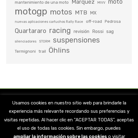
moto
Marquez
mantenimiento de una moto
MIVV
motogp
motos
MTB
MX
off-road
Pedrosa
nuevas aplicaciones cartuchos Rally Race
racing
Quartararo
revisión
Rossi
sag
suspensiones
silenciadores
STORM
Öhlins
Termignoni
trail
Usamos cookies en nuestro sitio web para brindarle la
experiencia más relevante recordando sus preferencias y
visitas repetidas. Al hacer clic en "ACEPTAR TODAS", aceptas
el uso de todas las cookies. Sin embargo, puedes
ampliar la información sobre las cookies
o visitar