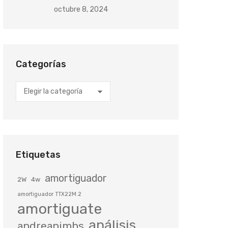
octubre 8, 2024
Categorías
Categorías
Etiquetas
amortiguador
2W
4w
amortiguador TTX22M.2
amortiguate
análisis
andreanimhs