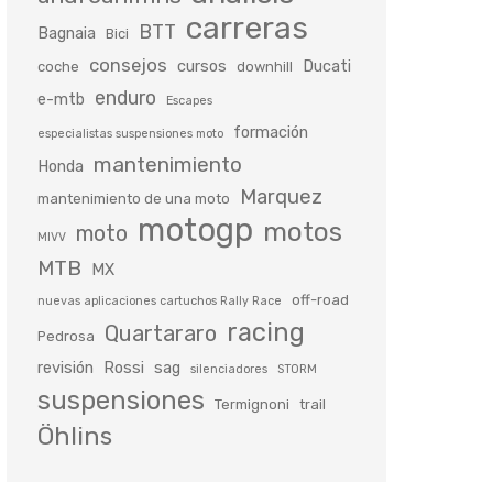
carreras
BTT
Bagnaia
Bici
consejos
cursos
Ducati
coche
downhill
enduro
e-mtb
Escapes
formación
especialistas suspensiones moto
mantenimiento
Honda
Marquez
mantenimiento de una moto
motogp
motos
moto
MIVV
MTB
MX
off-road
nuevas aplicaciones cartuchos Rally Race
racing
Quartararo
Pedrosa
revisión
Rossi
sag
silenciadores
STORM
suspensiones
Termignoni
trail
Öhlins