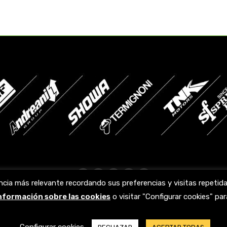
Facebook
X
YouTube
Linkedin
Instagram
ncia más relevante recordando sus preferencias y visitas repeti
page
page
page
page
page
información sobre las cookies
o visitar "Configurar cookies" p
opens
opens
opens
opens
opens
in
in
in
in
in