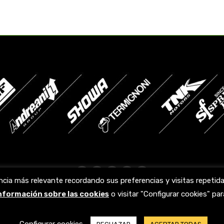
Facebook
X
YouTube
Linkedin
Instagram
ncia más relevante recordando sus preferencias y visitas repeti
page
page
page
page
page
información sobre las cookies
o visitar "Configurar cookies" p
opens
opens
opens
opens
opens
in
in
in
in
in