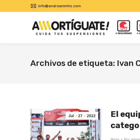
info@andreanimhs.com
Archivos de etiqueta:
Ivan 
El equi
Jul
27
2022
categor
Moto
Por
amor