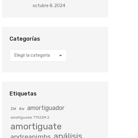
octubre 8, 2024
Categorías
Categorías
Etiquetas
amortiguador
2W
4w
amortiguador TTX22M.2
amortiguate
análisis
andreanimhs