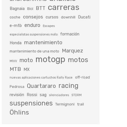
carreras
BTT
Bagnaia
Bici
consejos
cursos
Ducati
coche
downhill
enduro
e-mtb
Escapes
formación
especialistas suspensiones moto
mantenimiento
Honda
Marquez
mantenimiento de una moto
motogp
motos
moto
MIVV
MTB
MX
off-road
nuevas aplicaciones cartuchos Rally Race
racing
Quartararo
Pedrosa
revisión
Rossi
sag
silenciadores
STORM
suspensiones
Termignoni
trail
Öhlins