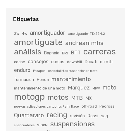
Etiquetas
amortiguador
2W
4w
amortiguador TTX22M.2
amortiguate
andreanimhs
carreras
análisis
BTT
Bagnaia
Bici
consejos
cursos
Ducati
e-mtb
coche
downhill
enduro
Escapes
especialistas suspensiones moto
mantenimiento
formación
Honda
moto
Marquez
mantenimiento de una moto
MIVV
motogp
motos
MTB
MX
off-road
Pedrosa
nuevas aplicaciones cartuchos Rally Race
racing
Quartararo
revisión
Rossi
sag
suspensiones
silenciadores
STORM