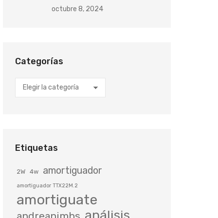
octubre 8, 2024
Categorías
Categorías
Etiquetas
amortiguador
2W
4w
amortiguador TTX22M.2
amortiguate
análisis
andreanimhs