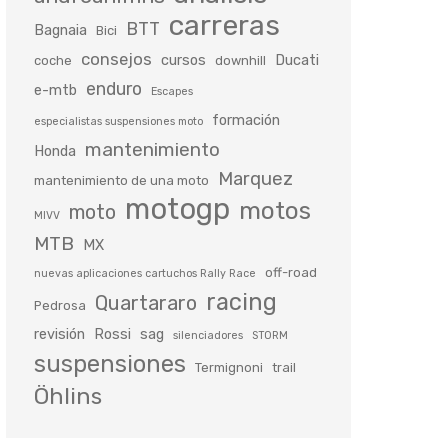
carreras
BTT
Bagnaia
Bici
consejos
cursos
Ducati
coche
downhill
enduro
e-mtb
Escapes
formación
especialistas suspensiones moto
mantenimiento
Honda
Marquez
mantenimiento de una moto
motogp
motos
moto
MIVV
MTB
MX
off-road
nuevas aplicaciones cartuchos Rally Race
racing
Quartararo
Pedrosa
revisión
Rossi
sag
silenciadores
STORM
suspensiones
Termignoni
trail
Öhlins