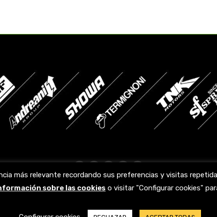
Facebook
X
YouTube
Linkedin
Instagram
ncia más relevante recordando sus preferencias y visitas repeti
page
page
page
page
page
información sobre las cookies
o visitar "Configurar cookies" p
opens
opens
opens
opens
opens
in
in
in
in
in