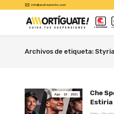
info@andreanimhs.com
Archivos de etiqueta:
Styri
Che Spe
Ago
10
2021
Estiria
Vídeo
Por
amo