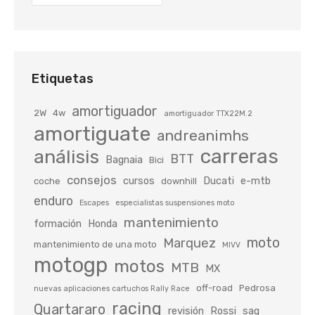
Etiquetas
amortiguador
2W
4w
amortiguador TTX22M.2
amortiguate
andreanimhs
carreras
análisis
BTT
Bagnaia
Bici
consejos
cursos
Ducati
e-mtb
coche
downhill
enduro
Escapes
especialistas suspensiones moto
mantenimiento
formación
Honda
moto
Marquez
mantenimiento de una moto
MIVV
motogp
motos
MTB
MX
off-road
Pedrosa
nuevas aplicaciones cartuchos Rally Race
racing
Quartararo
revisión
Rossi
sag