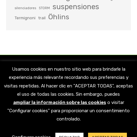
suspensiones
silenciadores
STORM
Öhlins
Termignoni
trail
Usamos cookies en nuestro sitio web para brindarle la
experiencia más relevante recordando sus preferencias y
visitas repetidas. Al hacer clic en "ACEPTAR TODAS", aceptas
el uso de todas las cookies. Sin embargo, puedes
ampliar la información sobre las cookies
o visitar
Encuéntranos en:
"Configurar cookies" para proporcionar un consentimiento
Facebook
X
YouTube
Linkedin
Instagram
controlado.
page
page
page
page
page
opens
opens
opens
opens
opens
© 2023 AMORTIGUATE. Todos los derechos reservados |
Aviso legal
|
in
in
in
in
in