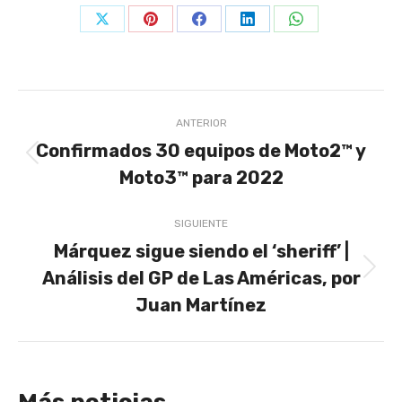
Share
Share
Share
Share
Share
on
on
on
on
on
X
Pinterest
Facebook
LinkedIn
WhatsApp
Navegación
ANTERIOR
entre
Confirmados 30 equipos de Moto2™ y
Publicación
publicaciones
Moto3™ para 2022
anterior:
SIGUIENTE
Márquez sigue siendo el ‘sheriff’ |
Análisis del GP de Las Américas, por
Publicación
siguiente:
Juan Martínez