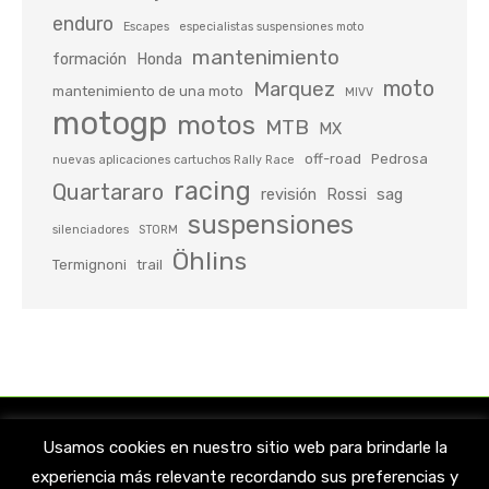
enduro
Escapes
especialistas suspensiones moto
mantenimiento
formación
Honda
moto
Marquez
mantenimiento de una moto
MIVV
motogp
motos
MTB
MX
off-road
Pedrosa
nuevas aplicaciones cartuchos Rally Race
racing
Quartararo
revisión
Rossi
sag
suspensiones
silenciadores
STORM
Öhlins
Termignoni
trail
Usamos cookies en nuestro sitio web para brindarle la
experiencia más relevante recordando sus preferencias y