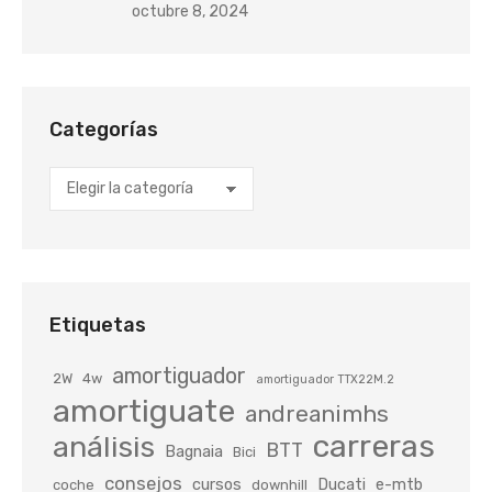
octubre 8, 2024
Categorías
Categorías
Etiquetas
amortiguador
2W
4w
amortiguador TTX22M.2
amortiguate
andreanimhs
carreras
análisis
BTT
Bagnaia
Bici
consejos
cursos
Ducati
e-mtb
coche
downhill