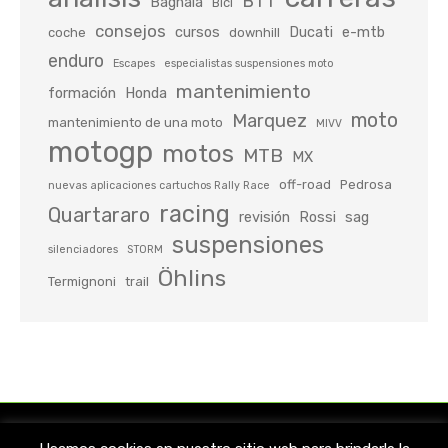
BTT
Bagnaia
Bici
consejos
cursos
Ducati
e-mtb
coche
downhill
enduro
Escapes
especialistas suspensiones moto
mantenimiento
formación
Honda
moto
Marquez
mantenimiento de una moto
MIVV
motogp
motos
MTB
MX
off-road
Pedrosa
nuevas aplicaciones cartuchos Rally Race
racing
Quartararo
revisión
Rossi
sag
suspensiones
silenciadores
STORM
Öhlins
Termignoni
trail