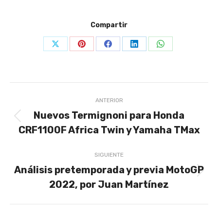
Compartir
Share
Share
Share
Share
Share
on
on
on
on
on
X
Pinterest
Facebook
LinkedIn
WhatsApp
Navegación
ANTERIOR
entre
Nuevos Termignoni para Honda
Publicación
publicaciones
CRF1100F Africa Twin y Yamaha TMax
anterior:
SIGUIENTE
Análisis pretemporada y previa MotoGP
Publicación
2022, por Juan Martínez
siguiente: