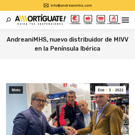
info@andreanimhs.com
Buscar:
AndreaniMHS, nuevo distribuidor de MIVV
en la Península Ibérica
Estás aquí:
Moto
Ene
3
2022