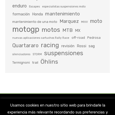
enduro
Escapes
especialistas suspensiones moto
mantenimiento
formación
Honda
moto
Marquez
mantenimiento de una moto
MIVV
motogp
motos
MTB
MX
off-road
Pedrosa
nuevas aplicaciones cartuchos Rally Race
racing
Quartararo
revisión
Rossi
sag
suspensiones
silenciadores
STORM
Öhlins
Termignoni
trail
Usamos cookies en nuestro sitio web para brindarle la
experiencia más relevante recordando sus preferencias y