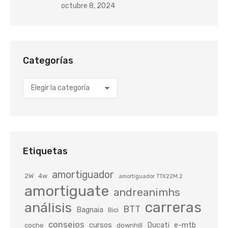
octubre 8, 2024
Categorías
Categorías
Etiquetas
amortiguador
2W
4w
amortiguador TTX22M.2
amortiguate
andreanimhs
carreras
análisis
BTT
Bagnaia
Bici
consejos
cursos
Ducati
e-mtb
coche
downhill