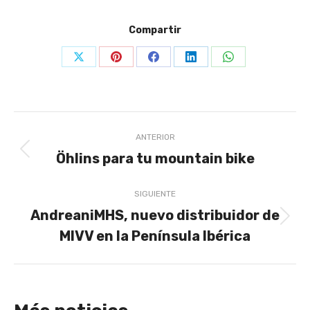
Compartir
Share
Share
Share
Share
Share
on
on
on
on
on
X
Pinterest
Facebook
LinkedIn
WhatsApp
Navegación
ANTERIOR
entre
Öhlins para tu mountain bike
Publicación
anterior:
publicaciones
SIGUIENTE
AndreaniMHS, nuevo distribuidor de
Publicación
MIVV en la Península Ibérica
siguiente: