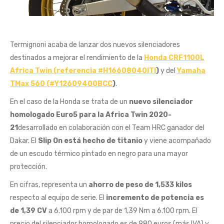
Termignoni acaba de lanzar dos nuevos silenciadores
destinados a mejorar el rendimiento de la
Honda CRF1100L
Africa Twin (referencia
#H16608040ITI
)
y del
Yamaha
TMax 560 (#Y12609400BCC
)
.
En el caso de la Honda se trata de un
nuevo silenciador
homologado Euro5 para la Africa Twin 2020-
21
desarrollado en colaboración con el Team HRC ganador del
Dakar. El
Slip On está hecho de titanio
y viene acompañado
de un escudo térmico pintado en negro para una mayor
protección.
En cifras, representa un
ahorro de peso de 1,533 kilos
respecto al equipo de serie. El
incremento de potencia es
de 1,39 CV
a 6.100 rpm y de par de 1,39 Nm a 6.100 rpm. El
precio del silenciador homologado es de 980 euros (más IVA) y