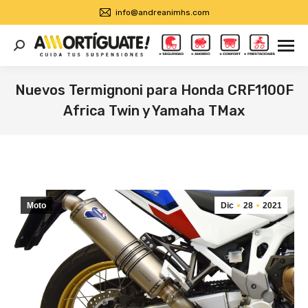
info@andreanimhs.com
Buscar:
Nuevos Termignoni para Honda CRF1100F
Africa Twin y Yamaha TMax
Estás aquí:
Moto
Dic
28
2021